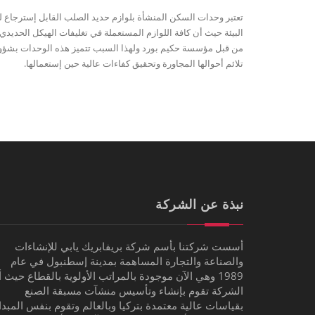
من قبل مؤسسة حكيم بورد ولهذا السبب تتميز هذه الوحدات بشؤون
تلائم أحوالها المجاورة وتحقيق كفاءات عالية حين إستعمالها.
نبذة عن الشركة
أسست شركتنا بأسم شركة بريفابريك يابي للإنشاءات
والصناعة والتجارة المساهمة بمدينة إسطنبول في عام
1989 وهي الآن موجودة بالمراتب الأولوية بالقطاع حيث 
الشركة تقوم بإنشاء وتأسيس منشآت مسبقة الصنع
بقياسات عالية معتمدة بتركيا وبالعالم وتقوم بنفس المبد