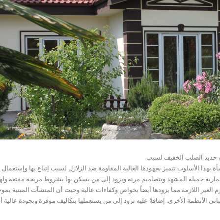
ات حديد الصلب الخفيف لسبب
هذا الأسلوب تتميز بجهودها العالية المقاومة ضد الزلازل لسبب إتباع بها وإستعمال ا
 معمارية جميلة المشهد وبتصاميم مرنة ويزود إلى من يسكن بها بشروط مريحة ممتعة وله
زم الغير اللازمة مما يزودها أيضاً بخواص وكفاءات عالية وحيث أن المنشآت المبنية بم
لكة أثناء إنشاء مباني الأنظمة الأخرى. إضافةً عليه تزود إلى من يستعملها بتكاليف موفرة وبجودة عالي