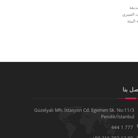
اصفات صديقة
 منتجة بموجب نظام الأسمنت الفيبري
لبيئة
صل بنا
Güzelyalı Mh. İstasyon Cd. Egemen Sk. No:11/3
Pendik/İstanbul
444 1 777