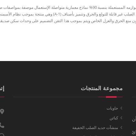
تعتبر وحدات السكن المنشأة بلوازم حديد الصلب القابل إسترجاع لوازمه المستعملة بنسبة 90% نماذج معمارية متواصلة الإستعمال موصفة بمو
البيئة حيث أن كافة اللوازم المستعملة في تغليفات الهيكل الحديدي الصلب غير قابلة للتولع والحرق وتتميز بأصناف (A-1) وهي
 منع الحرق والعزل الخاص ويتم بموجب هذا التقن التصميم على وحدات سكن صديقة ا
مجموعة المنتجات
إت
حاويات
كبائن
أن
منشآت حديد الصلب الخفيفة
ائ