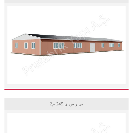
بي ر س ي 245 م2