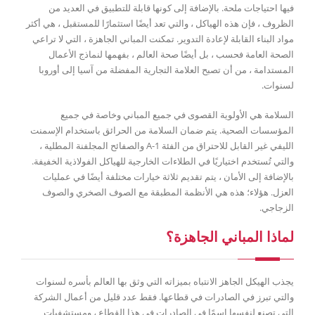
فيها احتياجات ملحة. بالإضافة إلى كونها قابلة للتطبيق في العديد من
الظروف ، فإن هذه الهياكل ، والتي تعد أيضًا استثمارًا للمستقبل ، هي أكثر
مواد البناء القابلة لإعادة التدوير. تمكنت المباني الجاهزة ، التي لا تراعي
الصحة العامة فحسب ، بل أيضًا صحة العالم ، بفهمها لنماذج الأعمال
المستدامة ، من أن تصبح العلامة التجارية المفضلة من آسيا إلى أوروبا
لسنوات.
السلامة هي الأولوية القصوى في جميع المباني وخاصة في جميع
المؤسسات الصحية. يتم ضمان السلامة من الحرائق باستخدام الإسمنت
الليفي غير القابل للاحتراق من الفئة A-1 والصفائح المجلفنة المطلية ،
والتي تُستخدم اختياريًا في الطلاءات الخارجية للهياكل الفولاذية الخفيفة.
بالإضافة إلى الأمان ، يتم تقديم ثلاثة خيارات مختلفة أيضًا في عمليات
العزل. هؤلاء؛ هذه هي الأنظمة المطبقة مع الصوف الصخري والصوف
الزجاجي.
لماذا المباني الجاهزة؟
يجذب الهيكل الجاهز الانتباه بميزاته التي وثق بها العالم بأسره لسنوات
والتي تبرز في الصادرات في قطاعها. فقط عدد قليل من أعمال الشركة
التي تصنع لنفسها اسمًا في الصادرات في هذا القطاع ، ومستشفيات