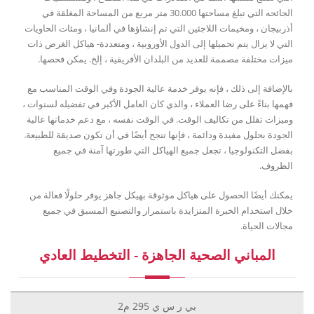
الجائحه التي تبلغ مساحتها 30.000 متر مربع من المساحة المغلقة في
أذربيجان ، ومخيمات اللاجئين التي تم إنشاؤها في ألمانيا ، ومئات الحاويات
التي لا يزال يتم تحميلها إلى الدول الأوروبية ، ومتعددة- هياكل الغرض ذات
ميزات مختلفة مصممة للعديد من البلدان الأفريقية ، إلخ. يمكن فحصها.
بالإضافة إلى ذلك ، فإنه يوفر خدمة عالية الجودة وفي الوقت المناسب مع
فهمها بناءً على رضا العملاء ، والذي كان العامل الأكبر في تفضيله لسنوات ،
وميزات تقلل من تكاليف الوقت. في الوقت نفسه ، مع دعم خدماتها عالية
الجودة بحلول مفيدة ودائمة ، فإنها تنجح أيضًا في أن تكون صديقة للطبيعة.
بفضل التكنولوجيا ، تجعل جميع الهياكل التي طورتها آمنة في جميع
الظروف.
يمكنك أيضًا الحصول على هياكل موثوقة بهيكل جاهز يوفر حلولًا فعالة من
خلال استخدام الخبرة المتزايدة باستمرار والتصنيع المسبق في جميع
مجالات الحياة.
المباني الصحية الجاهزة - التخطيط العادي
بي ر س ي 295 م2