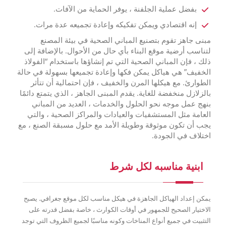
بفضل عملية الجلفنة ، يوفر الحماية من الآفات.
إنه اقتصادي ويمكن تفكيكه وإعادة تجميعه عدة مرات.
مبنى جاهز تقوم بتصنيع المباني الصحية في بيئة المصنع
لتناسب أرضية موقع البناء بأي حال من الأحوال. بالإضافة إلى
ذلك ، فإن المباني الصحية التي تم إنشاؤها باستخدام “الفولاذ
الخفيف” هي هياكل يمكن فكها وإعادة تجميعها بسهولة في حالة
الطوارئ. مع هيكلها المرن والخفيف ، فإن احتمالية أن تتأثر
بالزلازل منخفضة للغاية. يقدم المبنى الجاهز ، الذي يتمتع دائمًا
بنهج عمل موجه نحو الحلول والخدمات ، العديد من المباني
العامة مثل المستشفيات والعيادات والمراكز الصحية ، والتي
يجب أن تكون موثوقة وطويلة الأمد مع حلول مسبقة الصنع ، مع
اختلاف في الجودة.
ابنية مناسبه لكل شرط
يمكن إعداد الهياكل الجاهزة في هيكل مناسب لكل موقع جغرافي. يصبح
الاختيار الصحيح للجمهور في أوقات الكوارث ، خاصة بفضل قدرته على
التثبيت في جميع أنواع المناخات وكونه مناسبًا لجميع الظروف التي توجد