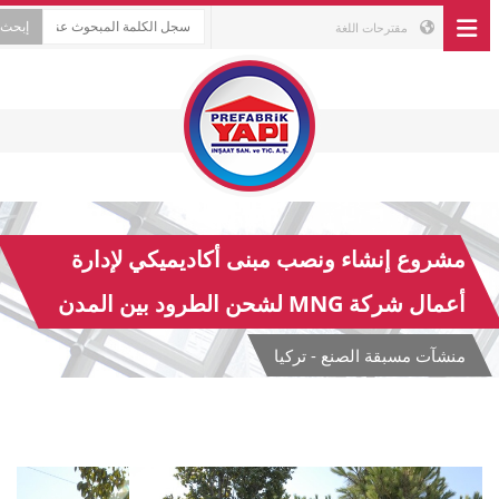
مقترحات اللغة
مشروع إنشاء ونصب مبنى أكاديميكي لإدارة
أعمال شركة MNG لشحن الطرود بين المدن
منشآت مسبقة الصنع - تركيا